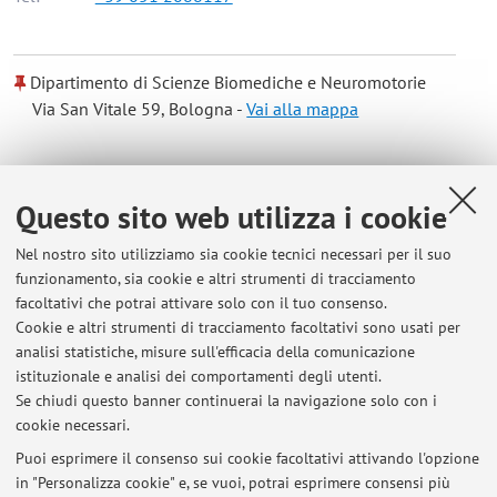
Dipartimento di Scienze Biomediche e Neuromotorie
Via San Vitale 59, Bologna -
Vai alla mappa
Risorse in rete
Questo sito web utilizza i cookie
ORCID
Nel nostro sito utilizziamo sia cookie tecnici necessari per il suo
funzionamento, sia cookie e altri strumenti di tracciamento
facoltativi che potrai attivare solo con il tuo consenso.
Orario di ricevimento
Cookie e altri strumenti di tracciamento facoltativi sono usati per
analisi statistiche, misure sull'efficacia della comunicazione
Dal Lunedì al Giovedì dalle ore 8.00 alle ore 9.00 previo
istituzionale e analisi dei comportamenti degli utenti.
appuntamento concordato tramite e-mail.
Se chiudi questo banner continuerai la navigazione solo con i
cookie necessari.
Puoi esprimere il consenso sui cookie facoltativi attivando l'opzione
in "Personalizza cookie" e, se vuoi, potrai esprimere consensi più