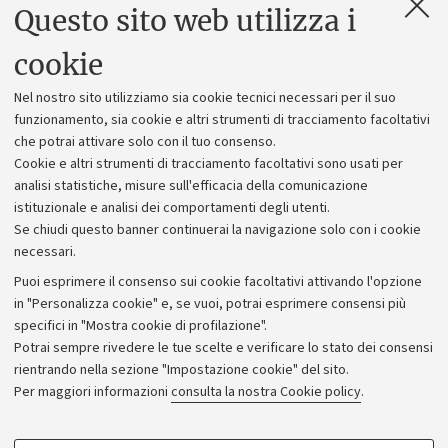
Questo sito web utilizza i
Contatti e PEC
Uffici dell'amministrazione generale
cookie
Lavora con noi
Nel nostro sito utilizziamo sia cookie tecnici necessari per il suo
Alumni community
funzionamento, sia cookie e altri strumenti di tracciamento facoltativi
che potrai attivare solo con il tuo consenso.
Piano strategico
Cookie e altri strumenti di tracciamento facoltativi sono usati per
Bilanci
analisi statistiche, misure sull'efficacia della comunicazione
istituzionale e analisi dei comportamenti degli utenti.
Donazioni e 5x1000
Se chiudi questo banner continuerai la navigazione solo con i cookie
Merchandising - UniboStore
necessari.
Bandi, gare e concorsi
Puoi esprimere il consenso sui cookie facoltativi attivando l'opzione
in "Personalizza cookie" e, se vuoi, potrai esprimere consensi più
Albo online
specifici in "Mostra cookie di profilazione".
Amministrazione trasparente
Potrai sempre rivedere le tue scelte e verificare lo stato dei consensi
rientrando nella sezione "Impostazione cookie" del sito.
Atti di notifica
Per maggiori informazioni
consulta la nostra Cookie policy
.
Informazioni sul sito e accessibilità
Dichiarazione di accessibilità
COOKIE DI PROFILAZIONE - FACOLTATIVI