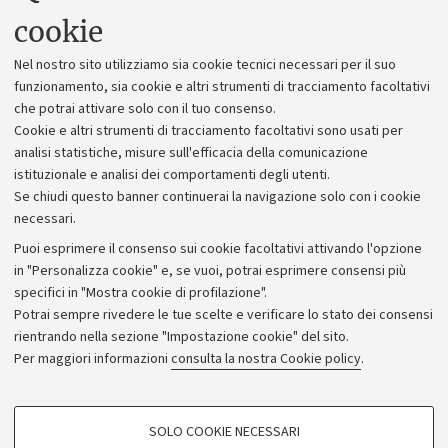
Uffici dell'amministrazione generale
cookie
Lavora con noi
Nel nostro sito utilizziamo sia cookie tecnici necessari per il suo
Alumni community
funzionamento, sia cookie e altri strumenti di tracciamento facoltativi
che potrai attivare solo con il tuo consenso.
Piano strategico
Cookie e altri strumenti di tracciamento facoltativi sono usati per
Bilanci
analisi statistiche, misure sull'efficacia della comunicazione
istituzionale e analisi dei comportamenti degli utenti.
Donazioni e 5x1000
Se chiudi questo banner continuerai la navigazione solo con i cookie
Merchandising - UniboStore
necessari.
Bandi, gare e concorsi
Puoi esprimere il consenso sui cookie facoltativi attivando l'opzione
in "Personalizza cookie" e, se vuoi, potrai esprimere consensi più
Albo online
specifici in "Mostra cookie di profilazione".
Amministrazione trasparente
Potrai sempre rivedere le tue scelte e verificare lo stato dei consensi
rientrando nella sezione "Impostazione cookie" del sito.
Atti di notifica
Per maggiori informazioni
consulta la nostra Cookie policy
.
Informazioni sul sito e accessibilità
Dichiarazione di accessibilità
COOKIE DI PROFILAZIONE - FACOLTATIVI
SOLO COOKIE NECESSARI
Privacy e note legali