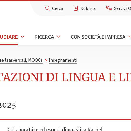
Cerca
Rubrica
Servizi 
TUDIARE
RICERCA
CON SOCIETÀ E IMPRESA
e trasversali, MOOCs
>
Insegnamenti
TAZIONI DI LINGUA E L
2025
Collaboratrice ed esperta linguistica
Rachel