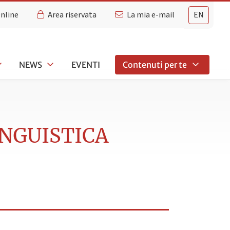
Online
Area riservata
La mia e-mail
EN
NEWS
EVENTI
Contenuti per te
INGUISTICA