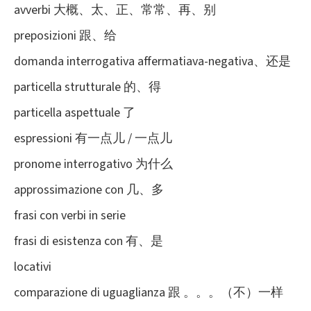
avverbi 大概、太、正、常常、再、别
preposizioni 跟、给
domanda interrogativa affermatiava-negativa、还是
particella strutturale 的、得
particella aspettuale 了
espressioni 有一点儿 / 一点儿
pronome interrogativo 为什么
approssimazione con 几、多
frasi con verbi in serie
frasi di esistenza con 有、是
locativi
comparazione di uguaglianza 跟 。。。（不）一样