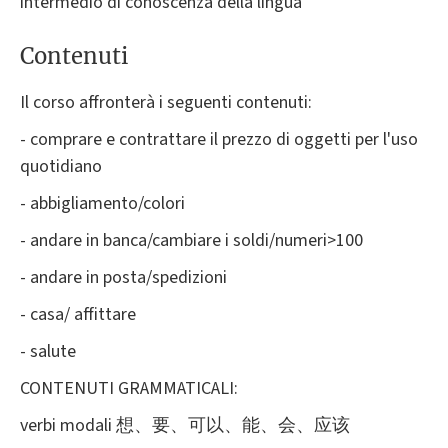
intermedio di conoscenza della lingua
Contenuti
Il corso affronterà i seguenti contenuti:
- comprare e contrattare il prezzo di oggetti per l'uso
quotidiano
- abbigliamento/colori
- andare in banca/cambiare i soldi/numeri>100
- andare in posta/spedizioni
- casa/ affittare
- salute
CONTENUTI GRAMMATICALI:
verbi modali 想、要、可以、能、会、应该