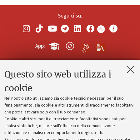
Seguici su:
App:
Questo sito web utilizza i
Contatti e PEC
Uffici dell'amministrazione generale
cookie
Lavora con noi
Nel nostro sito utilizziamo sia cookie tecnici necessari per il suo
Alumni community
funzionamento, sia cookie e altri strumenti di tracciamento facoltativi
che potrai attivare solo con il tuo consenso.
Piano strategico
Cookie e altri strumenti di tracciamento facoltativi sono usati per
Bilanci
analisi statistiche, misure sull'efficacia della comunicazione
istituzionale e analisi dei comportamenti degli utenti.
Donazioni e 5x1000
Se chiudi questo banner continuerai la navigazione solo con i cookie