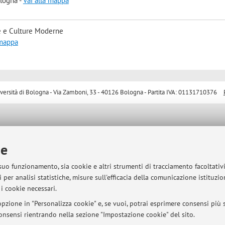
ologna -
Vai alla mappa
e e Culture Moderne
 mappa
sità di Bologna - Via Zamboni, 33 - 40126 Bologna - Partita IVA: 01131710376
ie
 suo funzionamento, sia cookie e altri strumenti di tracciamento facoltativ
 per analisi statistiche, misure sull'efficacia della comunicazione istituzi
i cookie necessari.
pzione in "Personalizza cookie" e, se vuoi, potrai esprimere consensi più sp
 consensi rientrando nella sezione "Impostazione cookie" del sito.