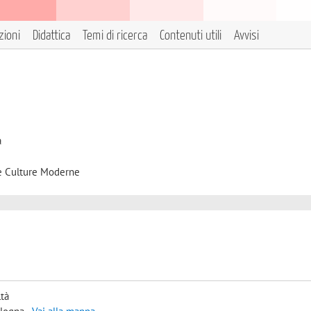
zioni
Didattica
Temi di ricerca
Contenuti utili
Avvisi
à
 e Culture Moderne
ltà