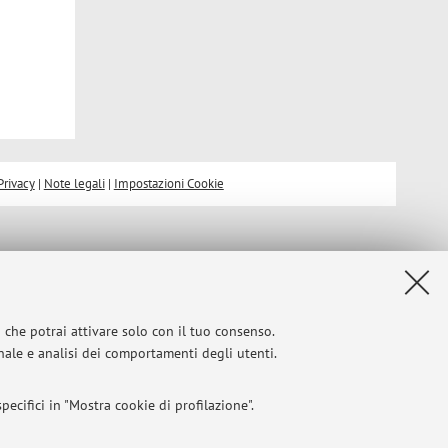
Privacy
|
Note legali
|
Impostazioni Cookie
i che potrai attivare solo con il tuo consenso.
onale e analisi dei comportamenti degli utenti.
ecifici in "Mostra cookie di profilazione".