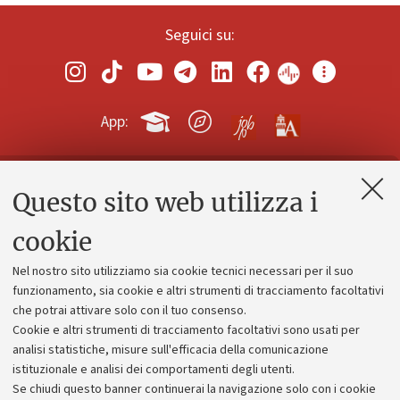
Seguici su:
App:
Questo sito web utilizza i
Contatti e PEC
Uffici dell'amministrazione generale
cookie
Lavora con noi
Nel nostro sito utilizziamo sia cookie tecnici necessari per il suo
Alumni community
funzionamento, sia cookie e altri strumenti di tracciamento facoltativi
che potrai attivare solo con il tuo consenso.
Piano strategico
Cookie e altri strumenti di tracciamento facoltativi sono usati per
Bilanci
analisi statistiche, misure sull'efficacia della comunicazione
istituzionale e analisi dei comportamenti degli utenti.
Donazioni e 5x1000
Se chiudi questo banner continuerai la navigazione solo con i cookie