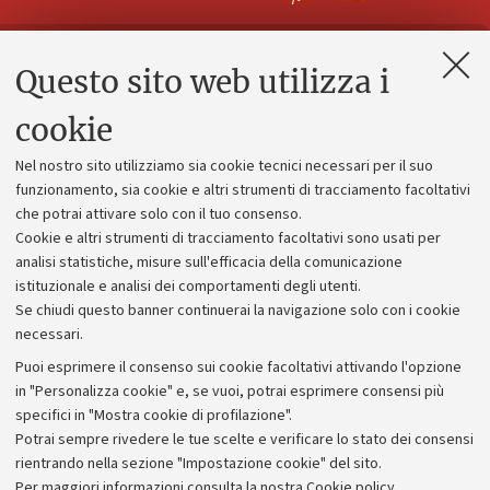
Questo sito web utilizza i
Contatti e PEC
Uffici dell'amministrazione generale
cookie
Lavora con noi
Nel nostro sito utilizziamo sia cookie tecnici necessari per il suo
Alumni community
funzionamento, sia cookie e altri strumenti di tracciamento facoltativi
che potrai attivare solo con il tuo consenso.
Piano strategico
Cookie e altri strumenti di tracciamento facoltativi sono usati per
Bilanci
analisi statistiche, misure sull'efficacia della comunicazione
istituzionale e analisi dei comportamenti degli utenti.
Donazioni e 5x1000
Se chiudi questo banner continuerai la navigazione solo con i cookie
Merchandising - UniboStore
necessari.
Bandi, gare e concorsi
Puoi esprimere il consenso sui cookie facoltativi attivando l'opzione
in "Personalizza cookie" e, se vuoi, potrai esprimere consensi più
Albo online
specifici in "Mostra cookie di profilazione".
Amministrazione trasparente
Potrai sempre rivedere le tue scelte e verificare lo stato dei consensi
rientrando nella sezione "Impostazione cookie" del sito.
Atti di notifica
Per maggiori informazioni
consulta la nostra Cookie policy
.