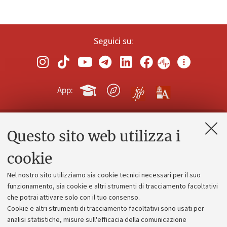
Seguici su:
App:
Questo sito web utilizza i
Contatti e PEC
Uffici dell'amministrazione generale
cookie
Lavora con noi
Nel nostro sito utilizziamo sia cookie tecnici necessari per il suo
Alumni community
funzionamento, sia cookie e altri strumenti di tracciamento facoltativi
che potrai attivare solo con il tuo consenso.
Piano strategico
Cookie e altri strumenti di tracciamento facoltativi sono usati per
Bilanci
analisi statistiche, misure sull'efficacia della comunicazione