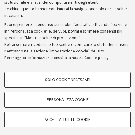
istituzionale e analisi dei comportamenti degli utenti.
Donazioni e 5x1000
Se chiudi questo banner continuerai la navigazione solo con i cookie
Merchandising - UniboStore
necessari.
Bandi, gare e concorsi
Puoi esprimere il consenso sui cookie facoltativi attivando l'opzione
in "Personalizza cookie" e, se vuoi, potrai esprimere consensi più
Albo online
specifici in "Mostra cookie di profilazione".
Amministrazione trasparente
Potrai sempre rivedere le tue scelte e verificare lo stato dei consensi
rientrando nella sezione "Impostazione cookie" del sito.
Atti di notifica
Per maggiori informazioni
consulta la nostra Cookie policy
.
Informazioni sul sito e accessibilità
Dichiarazione di accessibilità
COOKIE DI PROFILAZIONE - FACOLTATIVI
SOLO COOKIE NECESSARI
Privacy e note legali
Si tratta di cookie utilizzati per analizzare le caratteristiche della navigazione
degli utenti, creare profili in base al loro comportamento sul sito, per analisi
Impostazioni Cookie
di marketing.
PERSONALIZZA COOKIE
Mostra cookie di profilazione
©Copyright 2026 - ALMA MATER STUDIORUM - Università di
Google/Youtube Video
COOKIE TECNICI - NECESSARI
Bologna - Via Zamboni,
33 - 40126
Bologna - PI:
01131710376
ACCETTA TUTTI I COOKIE
Facebook
- CF:
80007010376
Si tratta di cookie tecnici utilizzati, a titolo esemplificativo, per il corretto
Vimeo
funzionamento del sito, salvare le preferenze di navigazione, per il