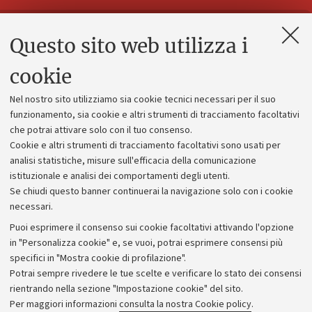
Questo sito web utilizza i
Contatti e PEC
Uffici dell'amministrazione generale
cookie
Lavora con noi
Nel nostro sito utilizziamo sia cookie tecnici necessari per il suo
Alumni community
funzionamento, sia cookie e altri strumenti di tracciamento facoltativi
che potrai attivare solo con il tuo consenso.
Piano strategico
Cookie e altri strumenti di tracciamento facoltativi sono usati per
Bilanci
analisi statistiche, misure sull'efficacia della comunicazione
istituzionale e analisi dei comportamenti degli utenti.
Donazioni e 5x1000
Se chiudi questo banner continuerai la navigazione solo con i cookie
Merchandising - UniboStore
necessari.
Bandi, gare e concorsi
Puoi esprimere il consenso sui cookie facoltativi attivando l'opzione
in "Personalizza cookie" e, se vuoi, potrai esprimere consensi più
Albo online
specifici in "Mostra cookie di profilazione".
Amministrazione trasparente
Potrai sempre rivedere le tue scelte e verificare lo stato dei consensi
rientrando nella sezione "Impostazione cookie" del sito.
Atti di notifica
Per maggiori informazioni
consulta la nostra Cookie policy
.