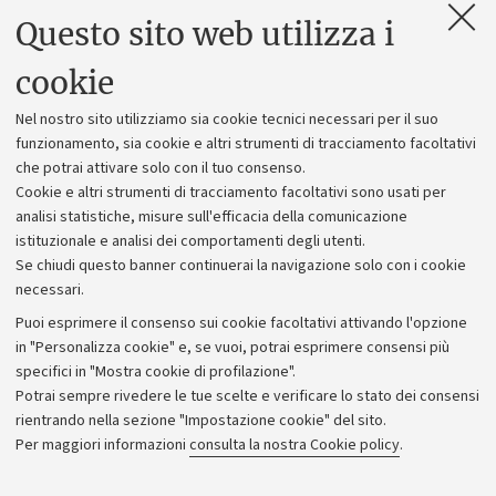
Questo sito web utilizza i
Contatti e PEC
Uffici dell'amministrazione generale
cookie
Lavora con noi
Nel nostro sito utilizziamo sia cookie tecnici necessari per il suo
Alumni community
funzionamento, sia cookie e altri strumenti di tracciamento facoltativi
che potrai attivare solo con il tuo consenso.
Piano strategico
Cookie e altri strumenti di tracciamento facoltativi sono usati per
Bilanci
analisi statistiche, misure sull'efficacia della comunicazione
istituzionale e analisi dei comportamenti degli utenti.
Donazioni e 5x1000
Se chiudi questo banner continuerai la navigazione solo con i cookie
Merchandising - UniboStore
necessari.
Bandi, gare e concorsi
Puoi esprimere il consenso sui cookie facoltativi attivando l'opzione
in "Personalizza cookie" e, se vuoi, potrai esprimere consensi più
Albo online
specifici in "Mostra cookie di profilazione".
Amministrazione trasparente
Potrai sempre rivedere le tue scelte e verificare lo stato dei consensi
rientrando nella sezione "Impostazione cookie" del sito.
Atti di notifica
Per maggiori informazioni
consulta la nostra Cookie policy
.
Informazioni sul sito e accessibilità