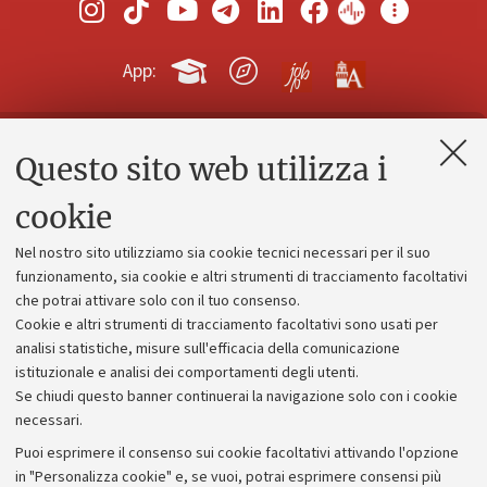
App:
Questo sito web utilizza i
Contatti e PEC
Uffici dell'amministrazione generale
cookie
Lavora con noi
Nel nostro sito utilizziamo sia cookie tecnici necessari per il suo
Alumni community
funzionamento, sia cookie e altri strumenti di tracciamento facoltativi
che potrai attivare solo con il tuo consenso.
Piano strategico
Cookie e altri strumenti di tracciamento facoltativi sono usati per
Bilanci
analisi statistiche, misure sull'efficacia della comunicazione
istituzionale e analisi dei comportamenti degli utenti.
Donazioni e 5x1000
Se chiudi questo banner continuerai la navigazione solo con i cookie
Merchandising - UniboStore
necessari.
Bandi, gare e concorsi
Puoi esprimere il consenso sui cookie facoltativi attivando l'opzione
in "Personalizza cookie" e, se vuoi, potrai esprimere consensi più
Albo online