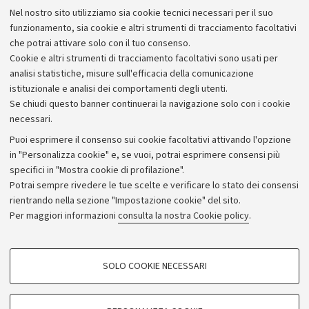
Lavora con noi
Nel nostro sito utilizziamo sia cookie tecnici necessari per il suo
Alumni community
funzionamento, sia cookie e altri strumenti di tracciamento facoltativi
che potrai attivare solo con il tuo consenso.
Piano strategico
Cookie e altri strumenti di tracciamento facoltativi sono usati per
Bilanci
analisi statistiche, misure sull'efficacia della comunicazione
istituzionale e analisi dei comportamenti degli utenti.
Donazioni e 5x1000
Se chiudi questo banner continuerai la navigazione solo con i cookie
Merchandising - UniboStore
necessari.
Bandi, gare e concorsi
Puoi esprimere il consenso sui cookie facoltativi attivando l'opzione
in "Personalizza cookie" e, se vuoi, potrai esprimere consensi più
Albo online
specifici in "Mostra cookie di profilazione".
Amministrazione trasparente
Potrai sempre rivedere le tue scelte e verificare lo stato dei consensi
rientrando nella sezione "Impostazione cookie" del sito.
Atti di notifica
Per maggiori informazioni
consulta la nostra Cookie policy
.
Informazioni sul sito e accessibilità
Dichiarazione di accessibilità
COOKIE DI PROFILAZIONE - FACOLTATIVI
SOLO COOKIE NECESSARI
Privacy e note legali
Si tratta di cookie utilizzati per analizzare le caratteristiche della navigazione
degli utenti, creare profili in base al loro comportamento sul sito, per analisi
Impostazioni Cookie
di marketing.