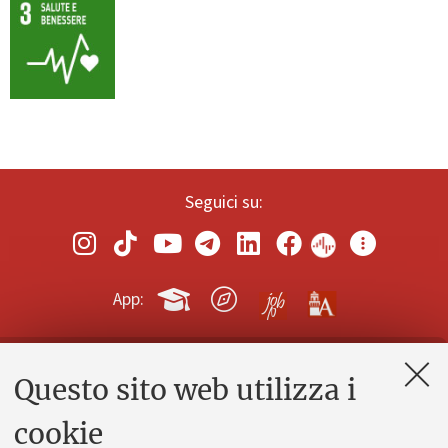
Seguici su:
App:
Questo sito web utilizza i
Contatti e PEC
Uffici dell'amministrazione generale
cookie