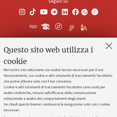
Seguici su:
App:
Questo sito web utilizza i
Contatti e PEC
Uffici dell'amministrazione generale
cookie
Lavora con noi
Nel nostro sito utilizziamo sia cookie tecnici necessari per il suo
Alumni community
funzionamento, sia cookie e altri strumenti di tracciamento facoltativi
che potrai attivare solo con il tuo consenso.
Piano strategico
Cookie e altri strumenti di tracciamento facoltativi sono usati per
Bilanci
analisi statistiche, misure sull'efficacia della comunicazione
istituzionale e analisi dei comportamenti degli utenti.
Donazioni e 5x1000
Se chiudi questo banner continuerai la navigazione solo con i cookie
Merchandising - UniboStore
necessari.