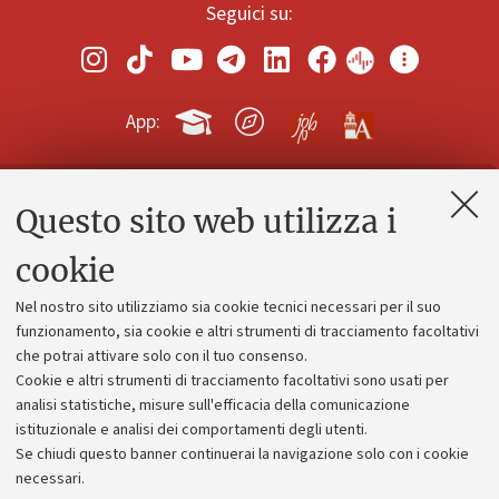
Seguici su:
App:
Questo sito web utilizza i
Contatti e PEC
Uffici dell'amministrazione generale
cookie
Lavora con noi
Nel nostro sito utilizziamo sia cookie tecnici necessari per il suo
Alumni community
funzionamento, sia cookie e altri strumenti di tracciamento facoltativi
che potrai attivare solo con il tuo consenso.
Piano strategico
Cookie e altri strumenti di tracciamento facoltativi sono usati per
Bilanci
analisi statistiche, misure sull'efficacia della comunicazione
istituzionale e analisi dei comportamenti degli utenti.
Donazioni e 5x1000
Se chiudi questo banner continuerai la navigazione solo con i cookie
Merchandising - UniboStore
necessari.