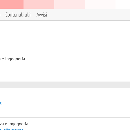
a
Contenuti utili
Avvisi
a e Ingegneria
t
za e Ingegneria