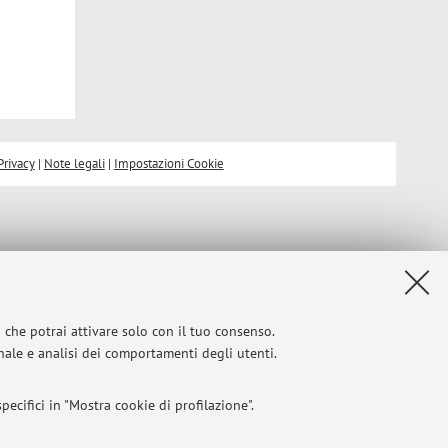
Privacy
|
Note legali
|
Impostazioni Cookie
i che potrai attivare solo con il tuo consenso.
onale e analisi dei comportamenti degli utenti.
ecifici in "Mostra cookie di profilazione".