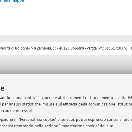
ai alla mappa
sità di Bologna - Via Zamboni, 33 - 40126 Bologna - Partita IVA: 01131710376
ie
 suo funzionamento, sia cookie e altri strumenti di tracciamento facoltativ
 per analisi statistiche, misure sull'efficacia della comunicazione istituzi
i cookie necessari.
pzione in "Personalizza cookie" e, se vuoi, potrai esprimere consensi più sp
 consensi rientrando nella sezione "Impostazione cookie" del sito.