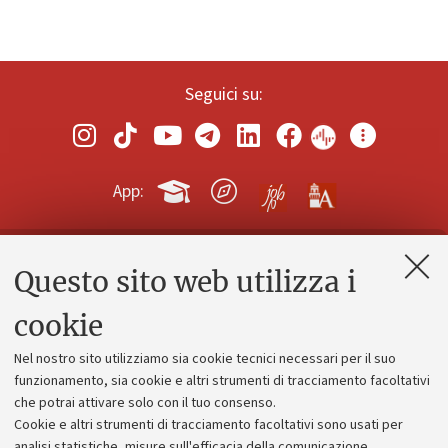
Seguici su:
App:
Questo sito web utilizza i
Contatti e PEC
Uffici dell'amministrazione generale
cookie
Lavora con noi
Nel nostro sito utilizziamo sia cookie tecnici necessari per il suo
Alumni community
funzionamento, sia cookie e altri strumenti di tracciamento facoltativi
che potrai attivare solo con il tuo consenso.
Piano strategico
Cookie e altri strumenti di tracciamento facoltativi sono usati per
Bilanci
analisi statistiche, misure sull'efficacia della comunicazione