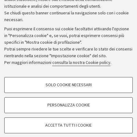
istituzionale e analisi dei comportamenti degli utenti.
Donazioni e 5x1000
Se chiudi questo banner continuerai la navigazione solo con i cookie
Merchandising - UniboStore
necessari.
Bandi, gare e concorsi
Puoi esprimere il consenso sui cookie facoltativi attivando l'opzione
in "Personalizza cookie" e, se vuoi, potrai esprimere consensi più
Albo online
specifici in "Mostra cookie di profilazione".
Amministrazione trasparente
Potrai sempre rivedere le tue scelte e verificare lo stato dei consensi
rientrando nella sezione "Impostazione cookie" del sito.
Atti di notifica
Per maggiori informazioni
consulta la nostra Cookie policy
.
Informazioni sul sito e accessibilità
Dichiarazione di accessibilità
COOKIE DI PROFILAZIONE - FACOLTATIVI
SOLO COOKIE NECESSARI
Privacy e note legali
Si tratta di cookie utilizzati per analizzare le caratteristiche della navigazione
degli utenti, creare profili in base al loro comportamento sul sito, per analisi
Impostazioni Cookie
di marketing.
PERSONALIZZA COOKIE
Mostra cookie di profilazione
©Copyright 2026 - ALMA MATER STUDIORUM - Università di
Google/Youtube Video
COOKIE TECNICI - NECESSARI
Bologna - Via Zamboni,
33 - 40126
Bologna - PI:
01131710376
ACCETTA TUTTI I COOKIE
Facebook
- CF:
80007010376
Si tratta di cookie tecnici utilizzati, a titolo esemplificativo, per il corretto