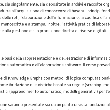
rete, sia singolarmente, sia depositate in archivi e raccolte or
urre all'acquisizione di conoscenze di base sui principi fond
le reti; l'elaborazione dell'informazione; la codifica e l'anal
 manoscritte e a stampa. Inoltre, l'attività pratica di labor
e alla gestione e alla produzione diretta di risorse digitali.
 basi della rappresentazione e dell'estrazione di informazion
zione automatica e all'elaborazione software. Il corso preved
ne di Knowledge Graphs con metodi di logica computazional
e ibridazione di euristiche basate su regole (scraping, modell
istici (apprendimento automatico, modelli generativi) per l'e
one saranno presentate sia da un punto di vista fondazionale 