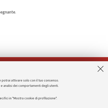
nsegnante.
App:
e potrai attivare solo con il tuo consenso.
Informazioni sul sito e accessibilità
e e analisi dei comportamenti degli utenti.
Dichiarazione di accessibilità
ifici in "Mostra cookie di profilazione".
Privacy e note legali