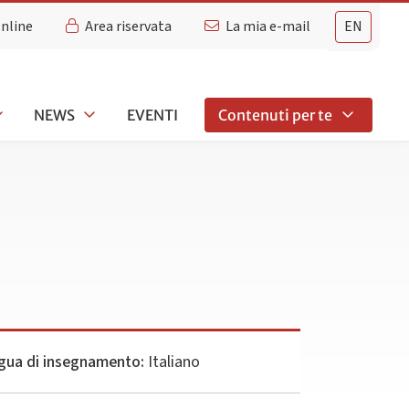
Online
Area riservata
La mia e-mail
EN
NEWS
EVENTI
Contenuti per te
gua di insegnamento:
Italiano