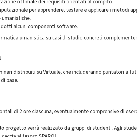
fazione ottimale dei requisiti orientati al compito.
putazionale per apprendere, testare e applicare i metodi app
 e umanistiche.
odotti alcuni componenti software.
formatica umanistica su casi di studio concreti complementer
a
minari distribuiti su Virtuale, che includeranno puntatori a tutor
di base.
 frontali di 2 ore ciascuna, eventualmente comprensive di eserc
 progetto verrà realizzato da gruppi di studenti. Agli stud
a caccia al tesoro SPARQL.