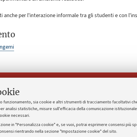
ti anche per l'interazione informale tra gli studenti e con l'i
ento
angemi
Seguici su:
ookie
suo funzionamento, sia cookie e altri strumenti di tracciamento facoltativi ch
gico
Bandi, gare e concorsi
er analisi statistiche, misure sull'efficacia della comunicazione istituzional
cookie necessari.
Albo online
zione in "Personalizza cookie" e, se vuoi, potrai esprimere consensi più spec
 5x1000
Amministrazione trasparente
consensi rientrando nella sezione "Impostazione cookie" del sito.