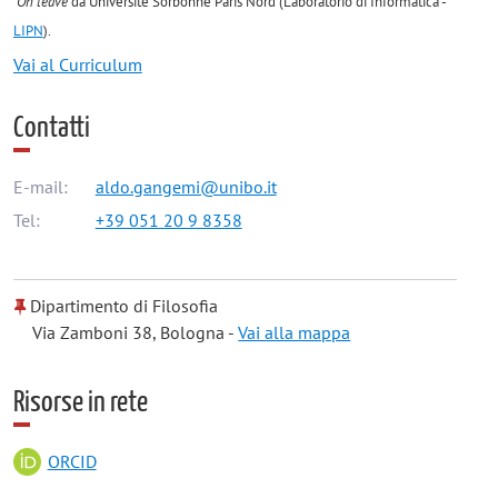
On leave
da Université Sorbonne Paris Nord (Laboratorio di Informatica -
LIPN
).
Vai al Curriculum
Contatti
E-mail:
aldo.gangemi@unibo.it
Tel:
+39 051 20 9 8358
Dipartimento di Filosofia
Via Zamboni 38, Bologna -
Vai alla mappa
Risorse in rete
ORCID