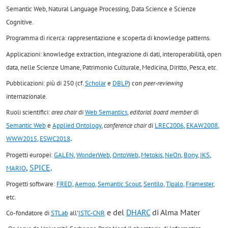
Semantic Web, Natural Language Processing, Data Science e Scienze
Cognitive.
Programma di ricerca: rappresentazione e scoperta di knowledge patterns.
Applicazioni: knowledge extraction, integrazione di dati, interoperabilità, open
data, nelle Scienze Umane, Patrimonio Culturale, Medicina, Diritto, Pesca, etc.
Pubblicazioni: più di 250 (cf.
Scholar
e
DBLP
) con
peer-reviewing
internazionale.
Ruoli scientifici:
area chair
di
Web Semantics
,
editorial board member
di
Semantic Web
e
Applied Ontology
,
conference chair
di
LREC2006
,
EKAW2008
,
.
WWW2015
,
ESWC2018
Progetti europei:
GALEN
,
WonderWeb
,
OntoWeb
,
Metokis
,
NeOn
,
Bony
,
IKS
,
,
SPICE
.
MARIO
Progetti software:
FRED
,
Aemoo
,
Semantic Scout
,
Sentilo
,
Tipalo
,
Framester
,
etc.
e del
DHARC
di Alma Mater
Co-fondatore di
STLab
all'
ISTC-CNR