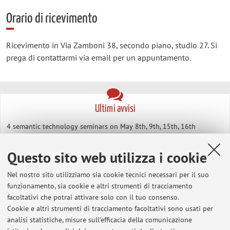
Orario di ricevimento
Ricevimento in Via Zamboni 38, secondo piano, studio 27. Si
prega di contattarmi via email per un appuntamento.
Ultimi avvisi
4 semantic technology seminars on May 8th, 9th, 15th, 16th
Pubblicato il: 06 maggio 2019
Questo sito web utilizza i cookie
Roberto Pieraccini's (Google) lecture at Centro Umberto Eco,
Thursday March 7th
Nel nostro sito utilizziamo sia cookie tecnici necessari per il suo
Pubblicato il: 06 marzo 2019
funzionamento, sia cookie e altri strumenti di tracciamento
facoltativi che potrai attivare solo con il tuo consenso.
Verbalizzazione Informatica di Base
Cookie e altri strumenti di tracciamento facoltativi sono usati per
Pubblicato il: 28 maggio 2018
analisi statistiche, misure sull'efficacia della comunicazione