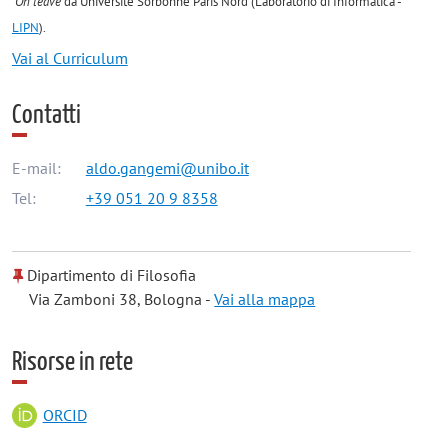
On leave
da Université Sorbonne Paris Nord (Laboratorio di Informatica -
LIPN
).
Vai al Curriculum
Contatti
E-mail:
aldo.gangemi@unibo.it
Tel:
+39 051 20 9 8358
Dipartimento di Filosofia
Via Zamboni 38, Bologna -
Vai alla mappa
Risorse in rete
ORCID