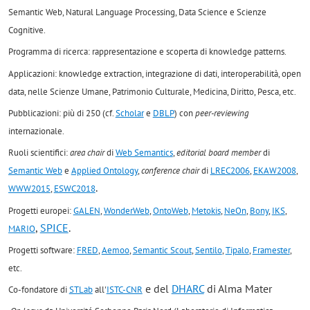
Semantic Web, Natural Language Processing, Data Science e Scienze
Cognitive.
Programma di ricerca: rappresentazione e scoperta di knowledge patterns.
Applicazioni: knowledge extraction, integrazione di dati, interoperabilità, open
data, nelle Scienze Umane, Patrimonio Culturale, Medicina, Diritto, Pesca, etc.
Pubblicazioni: più di 250 (cf.
Scholar
e
DBLP
) con
peer-reviewing
internazionale.
Ruoli scientifici:
area chair
di
Web Semantics
,
editorial board member
di
Semantic Web
e
Applied Ontology
,
conference chair
di
LREC2006
,
EKAW2008
,
.
WWW2015
,
ESWC2018
Progetti europei:
GALEN
,
WonderWeb
,
OntoWeb
,
Metokis
,
NeOn
,
Bony
,
IKS
,
,
SPICE
.
MARIO
Progetti software:
FRED
,
Aemoo
,
Semantic Scout
,
Sentilo
,
Tipalo
,
Framester
,
etc.
e del
DHARC
di Alma Mater
Co-fondatore di
STLab
all'
ISTC-CNR