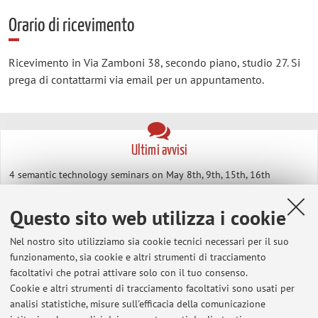
Orario di ricevimento
Ricevimento in Via Zamboni 38, secondo piano, studio 27. Si
prega di contattarmi via email per un appuntamento.
Ultimi avvisi
4 semantic technology seminars on May 8th, 9th, 15th, 16th
Pubblicato il: 06 maggio 2019
Questo sito web utilizza i cookie
Roberto Pieraccini's (Google) lecture at Centro Umberto Eco,
Thursday March 7th
Nel nostro sito utilizziamo sia cookie tecnici necessari per il suo
Pubblicato il: 06 marzo 2019
funzionamento, sia cookie e altri strumenti di tracciamento
facoltativi che potrai attivare solo con il tuo consenso.
Verbalizzazione Informatica di Base
Cookie e altri strumenti di tracciamento facoltativi sono usati per
Pubblicato il: 28 maggio 2018
analisi statistiche, misure sull'efficacia della comunicazione