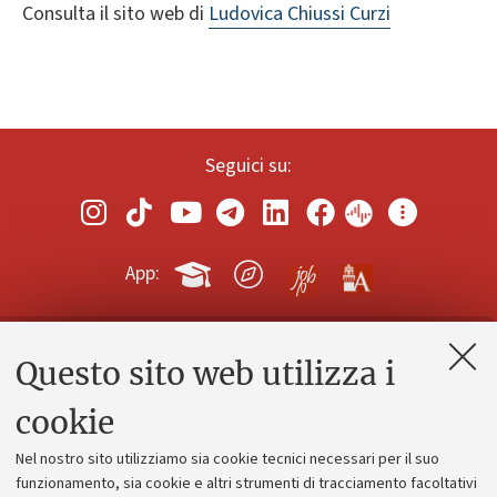
Consulta il sito web di
Ludovica Chiussi Curzi
Seguici su:
App:
Questo sito web utilizza i
Contatti e PEC
Uffici dell'amministrazione generale
cookie
Lavora con noi
Nel nostro sito utilizziamo sia cookie tecnici necessari per il suo
Alumni community
funzionamento, sia cookie e altri strumenti di tracciamento facoltativi