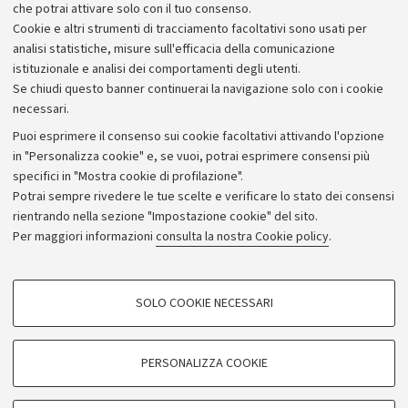
che potrai attivare solo con il tuo consenso.
Piano strategico
Cookie e altri strumenti di tracciamento facoltativi sono usati per
Bilanci
analisi statistiche, misure sull'efficacia della comunicazione
istituzionale e analisi dei comportamenti degli utenti.
Donazioni e 5x1000
Se chiudi questo banner continuerai la navigazione solo con i cookie
Merchandising - UniboStore
necessari.
Bandi, gare e concorsi
Puoi esprimere il consenso sui cookie facoltativi attivando l'opzione
in "Personalizza cookie" e, se vuoi, potrai esprimere consensi più
Albo online
specifici in "Mostra cookie di profilazione".
Amministrazione trasparente
Potrai sempre rivedere le tue scelte e verificare lo stato dei consensi
rientrando nella sezione "Impostazione cookie" del sito.
Atti di notifica
Per maggiori informazioni
consulta la nostra Cookie policy
.
Informazioni sul sito e accessibilità
Dichiarazione di accessibilità
COOKIE DI PROFILAZIONE - FACOLTATIVI
SOLO COOKIE NECESSARI
Privacy e note legali
Si tratta di cookie utilizzati per analizzare le caratteristiche della navigazione
degli utenti, creare profili in base al loro comportamento sul sito, per analisi
Impostazioni Cookie
di marketing.
PERSONALIZZA COOKIE
Mostra cookie di profilazione
©Copyright 2026 - ALMA MATER STUDIORUM - Università di