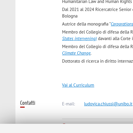
Humanitarian Law and Human Rights
Dal 2021 al 2024 Ricercatrice Senior d
Bologna
Autrice della monografia "
Corporation
Membro del Collegio di difesa della R
States intervening)
davanti
alla
Corte 
Membro del Collegio di difesa della 
Climate Change
.
Dottorato di ricerca in diritto interna
Vai al Curriculum
Contatti
E-mail:
ludovica.chiussi@unibo.it
Dipartimento di Scienze Giuridiche
Via Zamboni 27/29, Bologna -
Vai a