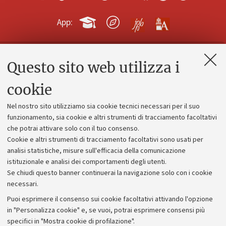
App:
Questo sito web utilizza i
Contatti e PEC
Uffici dell'amministrazione generale
cookie
Lavora con noi
Nel nostro sito utilizziamo sia cookie tecnici necessari per il suo
Alumni community
funzionamento, sia cookie e altri strumenti di tracciamento facoltativi
che potrai attivare solo con il tuo consenso.
Piano strategico
Cookie e altri strumenti di tracciamento facoltativi sono usati per
Bilanci
analisi statistiche, misure sull'efficacia della comunicazione
istituzionale e analisi dei comportamenti degli utenti.
Donazioni e 5x1000
Se chiudi questo banner continuerai la navigazione solo con i cookie
Merchandising - UniboStore
necessari.
Bandi, gare e concorsi
Puoi esprimere il consenso sui cookie facoltativi attivando l'opzione
in "Personalizza cookie" e, se vuoi, potrai esprimere consensi più
Albo online
specifici in "Mostra cookie di profilazione".