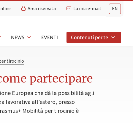
Online
Area riservata
La mia e-mail
EN
NEWS
EVENTI
Contenuti per te
er tirocinio
 come partecipare
ne Europea che dà la possibilità agli
a lavorativa all’estero, presso
rasmus+ Mobilità per tirocinio è