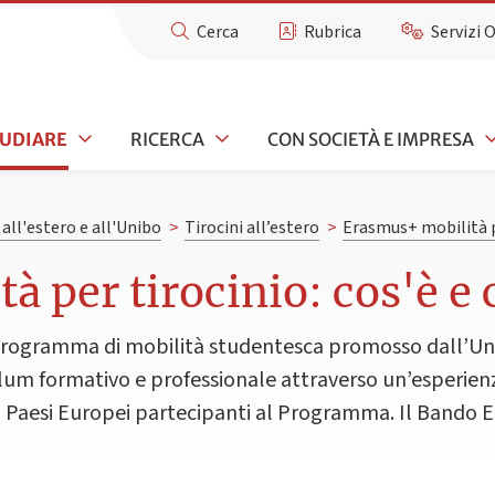
Cerca
Rubrica
Servizi 
TUDIARE
RICERCA
CON SOCIETÀ E IMPRESA
all'estero e all'Unibo
>
Tirocini all’estero
>
Erasmus+ mobilità p
à per tirocinio: cos'è e
programma di mobilità studentesca promosso dall’Unio
culum formativo e professionale attraverso un’esperienz
i Paesi Europei partecipanti al Programma. Il Bando E