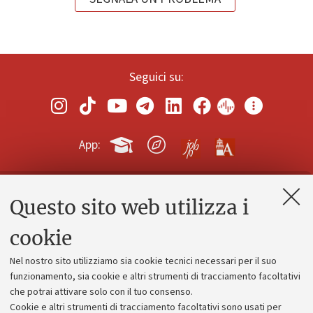
Seguici su:
App:
Questo sito web utilizza i
Contatti e PEC
Uffici dell'amministrazione generale
cookie
Lavora con noi
Nel nostro sito utilizziamo sia cookie tecnici necessari per il suo
Alumni community
funzionamento, sia cookie e altri strumenti di tracciamento facoltativi
che potrai attivare solo con il tuo consenso.
Piano strategico
Cookie e altri strumenti di tracciamento facoltativi sono usati per