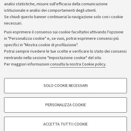
Bilanci
analisi statistiche, misure sull'efficacia della comunicazione
istituzionale e analisi dei comportamenti degli utenti.
Donazioni e 5x1000
Se chiudi questo banner continuerai la navigazione solo con i cookie
Merchandising - UniboStore
necessari.
Bandi, gare e concorsi
Puoi esprimere il consenso sui cookie facoltativi attivando l'opzione
in "Personalizza cookie" e, se vuoi, potrai esprimere consensi più
Albo online
specifici in "Mostra cookie di profilazione".
Amministrazione trasparente
Potrai sempre rivedere le tue scelte e verificare lo stato dei consensi
rientrando nella sezione "Impostazione cookie" del sito.
Atti di notifica
Per maggiori informazioni
consulta la nostra Cookie policy
.
Informazioni sul sito e accessibilità
Dichiarazione di accessibilità
COOKIE DI PROFILAZIONE - FACOLTATIVI
SOLO COOKIE NECESSARI
Privacy e note legali
Si tratta di cookie utilizzati per analizzare le caratteristiche della navigazione
degli utenti, creare profili in base al loro comportamento sul sito, per analisi
Impostazioni Cookie
di marketing.
PERSONALIZZA COOKIE
Mostra cookie di profilazione
©Copyright 2026 - ALMA MATER STUDIORUM - Università di
Google/Youtube Video
COOKIE TECNICI - NECESSARI
Bologna - Via Zamboni,
33 - 40126
Bologna - PI:
01131710376
ACCETTA TUTTI I COOKIE
Facebook
- CF:
80007010376