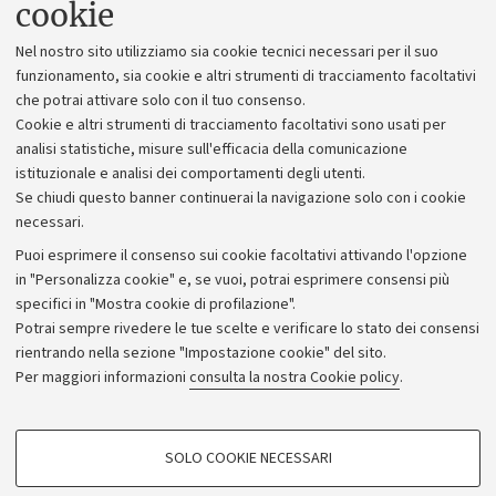
cookie
Lavora con noi
Nel nostro sito utilizziamo sia cookie tecnici necessari per il suo
Alumni community
funzionamento, sia cookie e altri strumenti di tracciamento facoltativi
che potrai attivare solo con il tuo consenso.
Piano strategico
Cookie e altri strumenti di tracciamento facoltativi sono usati per
Bilanci
analisi statistiche, misure sull'efficacia della comunicazione
istituzionale e analisi dei comportamenti degli utenti.
Donazioni e 5x1000
Se chiudi questo banner continuerai la navigazione solo con i cookie
Merchandising - UniboStore
necessari.
Bandi, gare e concorsi
Puoi esprimere il consenso sui cookie facoltativi attivando l'opzione
in "Personalizza cookie" e, se vuoi, potrai esprimere consensi più
Albo online
specifici in "Mostra cookie di profilazione".
Amministrazione trasparente
Potrai sempre rivedere le tue scelte e verificare lo stato dei consensi
rientrando nella sezione "Impostazione cookie" del sito.
Atti di notifica
Per maggiori informazioni
consulta la nostra Cookie policy
.
Informazioni sul sito e accessibilità
Dichiarazione di accessibilità
COOKIE DI PROFILAZIONE - FACOLTATIVI
SOLO COOKIE NECESSARI
Privacy e note legali
Si tratta di cookie utilizzati per analizzare le caratteristiche della navigazione