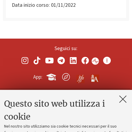
Data inizio corso:
01/11/2022
Seguici su:
App:
Questo sito web utilizza i
Contatti e PEC
Uffici dell'amministrazione generale
cookie
Lavora con noi
Nel nostro sito utilizziamo sia cookie tecnici necessari per il suo
Alumni community