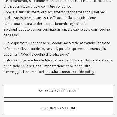
funzionamento, sia cookie e altri strumenti di tracciamento facoltativi
che potrai attivare solo con il tuo consenso.
Piano strategico
Cookie e altri strumenti di tracciamento facoltativi sono usati per
Bilanci
analisi statistiche, misure sull'efficacia della comunicazione
istituzionale e analisi dei comportamenti degli utenti.
Donazioni e 5x1000
Se chiudi questo banner continuerai la navigazione solo con i cookie
Merchandising - UniboStore
necessari.
Bandi, gare e concorsi
Puoi esprimere il consenso sui cookie facoltativi attivando l'opzione
in "Personalizza cookie" e, se vuoi, potrai esprimere consensi più
Albo online
specifici in "Mostra cookie di profilazione".
Amministrazione trasparente
Potrai sempre rivedere le tue scelte e verificare lo stato dei consensi
rientrando nella sezione "Impostazione cookie" del sito.
Atti di notifica
Per maggiori informazioni
consulta la nostra Cookie policy
.
Informazioni sul sito e accessibilità
Dichiarazione di accessibilità
COOKIE DI PROFILAZIONE - FACOLTATIVI
SOLO COOKIE NECESSARI
Privacy e note legali
Si tratta di cookie utilizzati per analizzare le caratteristiche della navigazione
degli utenti, creare profili in base al loro comportamento sul sito, per analisi
Impostazioni Cookie
di marketing.
PERSONALIZZA COOKIE
Mostra cookie di profilazione