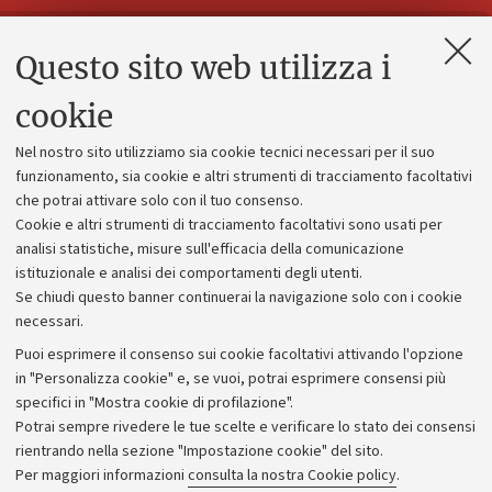
Questo sito web utilizza i
Contatti e PEC
Uffici dell'amministrazione generale
cookie
Lavora con noi
Nel nostro sito utilizziamo sia cookie tecnici necessari per il suo
Alumni community
funzionamento, sia cookie e altri strumenti di tracciamento facoltativi
che potrai attivare solo con il tuo consenso.
Piano strategico
Cookie e altri strumenti di tracciamento facoltativi sono usati per
Bilanci
analisi statistiche, misure sull'efficacia della comunicazione
istituzionale e analisi dei comportamenti degli utenti.
Donazioni e 5x1000
Se chiudi questo banner continuerai la navigazione solo con i cookie
Merchandising - UniboStore
necessari.
Bandi, gare e concorsi
Puoi esprimere il consenso sui cookie facoltativi attivando l'opzione
in "Personalizza cookie" e, se vuoi, potrai esprimere consensi più
Albo online
specifici in "Mostra cookie di profilazione".
Amministrazione trasparente
Potrai sempre rivedere le tue scelte e verificare lo stato dei consensi
rientrando nella sezione "Impostazione cookie" del sito.
Atti di notifica
Per maggiori informazioni
consulta la nostra Cookie policy
.