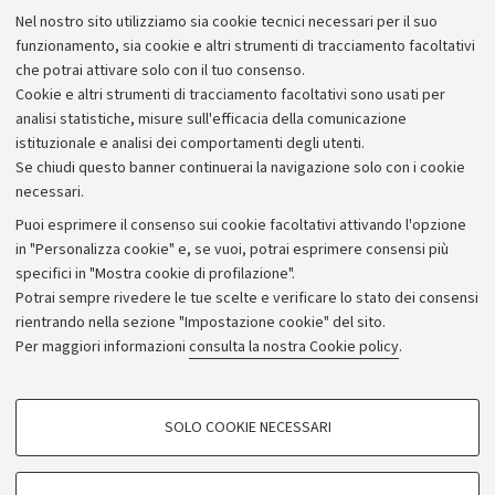
Lavora con noi
Nel nostro sito utilizziamo sia cookie tecnici necessari per il suo
Alumni community
funzionamento, sia cookie e altri strumenti di tracciamento facoltativi
che potrai attivare solo con il tuo consenso.
Piano strategico
Cookie e altri strumenti di tracciamento facoltativi sono usati per
Bilanci
analisi statistiche, misure sull'efficacia della comunicazione
istituzionale e analisi dei comportamenti degli utenti.
Donazioni e 5x1000
Se chiudi questo banner continuerai la navigazione solo con i cookie
Merchandising - UniboStore
necessari.
Bandi, gare e concorsi
Puoi esprimere il consenso sui cookie facoltativi attivando l'opzione
in "Personalizza cookie" e, se vuoi, potrai esprimere consensi più
Albo online
specifici in "Mostra cookie di profilazione".
Amministrazione trasparente
Potrai sempre rivedere le tue scelte e verificare lo stato dei consensi
rientrando nella sezione "Impostazione cookie" del sito.
Atti di notifica
Per maggiori informazioni
consulta la nostra Cookie policy
.
Informazioni sul sito e accessibilità
Dichiarazione di accessibilità
COOKIE DI PROFILAZIONE - FACOLTATIVI
SOLO COOKIE NECESSARI
Privacy e note legali
Si tratta di cookie utilizzati per analizzare le caratteristiche della navigazione
degli utenti, creare profili in base al loro comportamento sul sito, per analisi
Impostazioni Cookie
di marketing.