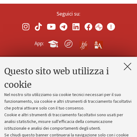
Seguici su:
App:
Questo sito web utilizza i
Contatti e PEC
Uffici dell'amministrazione generale
cookie
Lavora con noi
Nel nostro sito utilizziamo sia cookie tecnici necessari per il suo
Alumni community
funzionamento, sia cookie e altri strumenti di tracciamento facoltativi
che potrai attivare solo con il tuo consenso.
Piano strategico
Cookie e altri strumenti di tracciamento facoltativi sono usati per
Bilanci
analisi statistiche, misure sull'efficacia della comunicazione
istituzionale e analisi dei comportamenti degli utenti.
Donazioni e 5x1000
Se chiudi questo banner continuerai la navigazione solo con i cookie