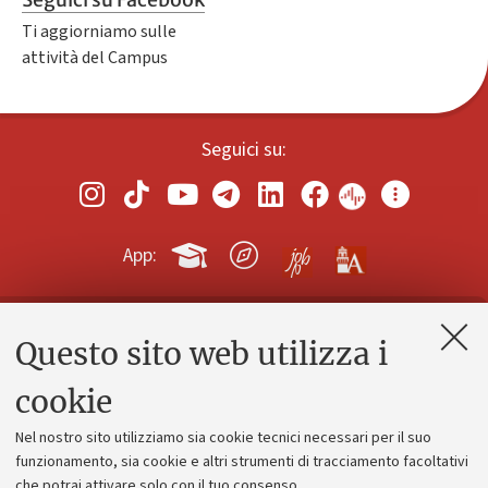
Ti aggiorniamo sulle
attività del Campus
Seguici su:
App:
Questo sito web utilizza i
Contatti e PEC
Uffici dell'amministrazione generale
cookie
Lavora con noi
Nel nostro sito utilizziamo sia cookie tecnici necessari per il suo
Alumni community
funzionamento, sia cookie e altri strumenti di tracciamento facoltativi
che potrai attivare solo con il tuo consenso.