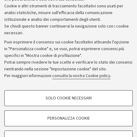
Piano strategico
Cookie e altri strumenti di tracciamento facoltativi sono usati per
Bilanci
analisi statistiche, misure sull'efficacia della comunicazione
istituzionale e analisi dei comportamenti degli utenti.
Donazioni e 5x1000
Se chiudi questo banner continuerai la navigazione solo con i cookie
Merchandising - UniboStore
necessari.
Bandi, gare e concorsi
Puoi esprimere il consenso sui cookie facoltativi attivando l'opzione
in "Personalizza cookie" e, se vuoi, potrai esprimere consensi più
Albo online
specifici in "Mostra cookie di profilazione".
Amministrazione trasparente
Potrai sempre rivedere le tue scelte e verificare lo stato dei consensi
rientrando nella sezione "Impostazione cookie" del sito.
Atti di notifica
Per maggiori informazioni
consulta la nostra Cookie policy
.
Informazioni sul sito e accessibilità
Dichiarazione di accessibilità
COOKIE DI PROFILAZIONE - FACOLTATIVI
SOLO COOKIE NECESSARI
Privacy e note legali
Si tratta di cookie utilizzati per analizzare le caratteristiche della navigazione
degli utenti, creare profili in base al loro comportamento sul sito, per analisi
Impostazioni Cookie
di marketing.
PERSONALIZZA COOKIE
Mostra cookie di profilazione
©Copyright 2026 - ALMA MATER STUDIORUM - Università di
Google/Youtube Video