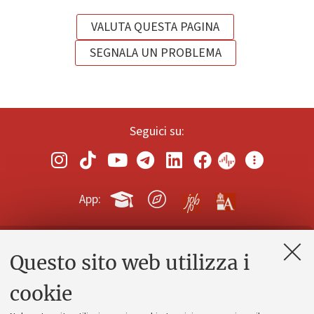
VALUTA QUESTA PAGINA
SEGNALA UN PROBLEMA
Seguici su:
App:
Questo sito web utilizza i
Contatti e PEC
Uffici dell'amministrazione generale
cookie
Lavora con noi