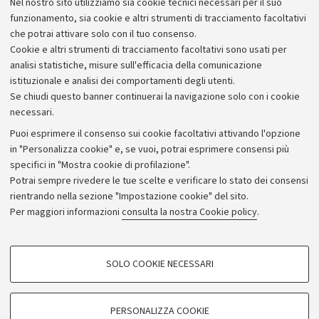
Nel nostro sito utilizziamo sia cookie tecnici necessari per il suo
Alumni community
funzionamento, sia cookie e altri strumenti di tracciamento facoltativi
che potrai attivare solo con il tuo consenso.
Piano strategico
Cookie e altri strumenti di tracciamento facoltativi sono usati per
Bilanci
analisi statistiche, misure sull'efficacia della comunicazione
istituzionale e analisi dei comportamenti degli utenti.
Donazioni e 5x1000
Se chiudi questo banner continuerai la navigazione solo con i cookie
Merchandising - UniboStore
necessari.
Bandi, gare e concorsi
Puoi esprimere il consenso sui cookie facoltativi attivando l'opzione
in "Personalizza cookie" e, se vuoi, potrai esprimere consensi più
Albo online
specifici in "Mostra cookie di profilazione".
Amministrazione trasparente
Potrai sempre rivedere le tue scelte e verificare lo stato dei consensi
rientrando nella sezione "Impostazione cookie" del sito.
Atti di notifica
Per maggiori informazioni
consulta la nostra Cookie policy
.
Informazioni sul sito e accessibilità
Dichiarazione di accessibilità
COOKIE DI PROFILAZIONE - FACOLTATIVI
SOLO COOKIE NECESSARI
Privacy e note legali
Si tratta di cookie utilizzati per analizzare le caratteristiche della navigazione
degli utenti, creare profili in base al loro comportamento sul sito, per analisi
Impostazioni Cookie
di marketing.
PERSONALIZZA COOKIE