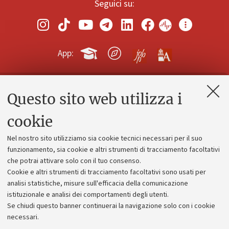
Seguici su:
App:
Questo sito web utilizza i
Contatti e PEC
Uffici dell'amministrazione generale
cookie
Lavora con noi
Nel nostro sito utilizziamo sia cookie tecnici necessari per il suo
Alumni community
funzionamento, sia cookie e altri strumenti di tracciamento facoltativi
che potrai attivare solo con il tuo consenso.
Piano strategico
Cookie e altri strumenti di tracciamento facoltativi sono usati per
Bilanci
analisi statistiche, misure sull'efficacia della comunicazione
istituzionale e analisi dei comportamenti degli utenti.
Donazioni e 5x1000
Se chiudi questo banner continuerai la navigazione solo con i cookie
Merchandising - UniboStore
necessari.