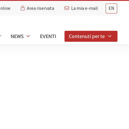
Online
Area riservata
La mia e-mail
EN
NEWS
EVENTI
Contenuti per te