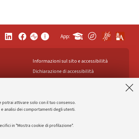
App:
Informazioni sul sito e accessibilità
Dichiarazione di accessibilità
Privacy e note legali
Impostazioni Cookie
e potrai attivare solo con il tuo consenso.
e e analisi dei comportamenti degli utenti.
 - PI:
01131710376
- CF:
80007010376
ifici in "Mostra cookie di profilazione".