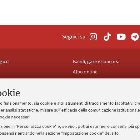
Seguici su:
gico
Bandi, gare e concorsi
Albo online
 5x1000
Amministrazione trasparente
ookie
ng - UniboStore
Atti di notifica
suo funzionamento, sia cookie e altri strumenti di tracciamento facoltativi ch
er analisi statistiche, misure sull'efficacia della comunicazione istituzional
cookie necessari.
IORUM - Università di Bologna - Via Zamboni,
33 - 40126
Bologna
zione in "Personalizza cookie" e, se vuoi, potrai esprimere consensi più spec
consensi rientrando nella sezione "Impostazione cookie" del sito.