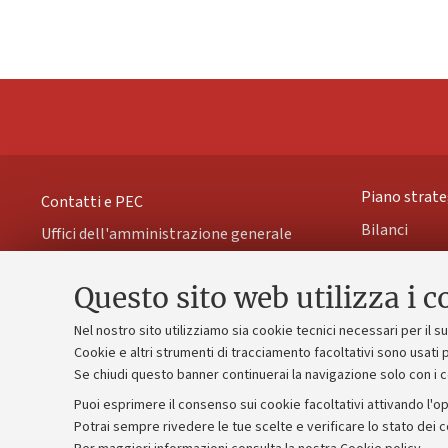
Piano strate
Contatti e PEC
Bilanci
Uffici dell'amministrazione generale
Donazioni e
Lavora con noi
Questo sito web utilizza i c
Merchandisi
Alumni community
Nel nostro sito utilizziamo sia cookie tecnici necessari per il 
Cookie e altri strumenti di tracciamento facoltativi sono usati p
Se chiudi questo banner continuerai la navigazione solo con i 
©Copyright 2026 - ALMA MATER STUD
Puoi esprimere il consenso sui cookie facoltativi attivando l'op
Potrai sempre rivedere le tue scelte e verificare lo stato dei 