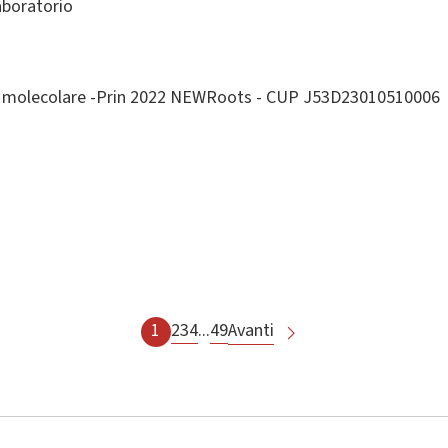
aboratorio
ia molecolare -Prin 2022 NEWRoots - CUP J53D23010510006
1
2
3
4
...
49
Avanti