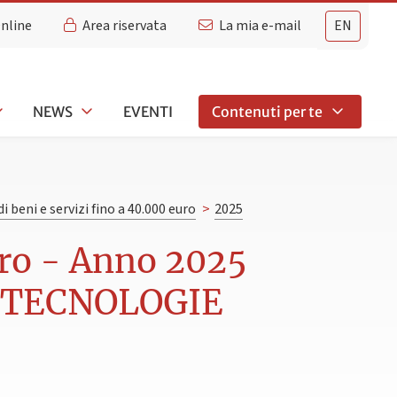
Online
Area riservata
La mia e-mail
EN
NEWS
EVENTI
Contenuti per te
di beni e servizi fino a 40.000 euro
>
2025
euro - Anno 2025
E TECNOLOGIE