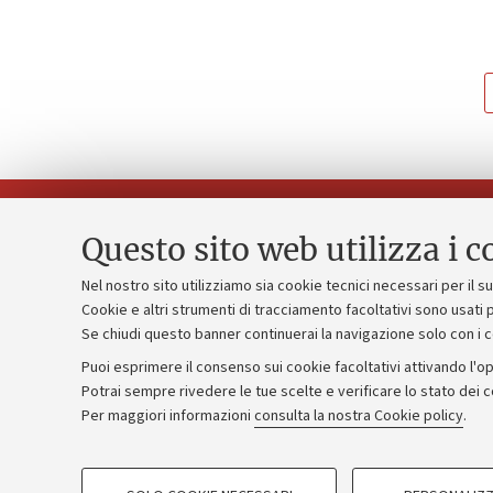
Questo sito web utilizza i c
Nel nostro sito utilizziamo sia cookie tecnici necessari per il 
Piano strate
Cookie e altri strumenti di tracciamento facoltativi sono usati p
Contatti e PEC
Se chiudi questo banner continuerai la navigazione solo con i 
Bilanci
Uffici dell'amministrazione generale
Puoi esprimere il consenso sui cookie facoltativi attivando l'op
Donazioni e
Lavora con noi
Potrai sempre rivedere le tue scelte e verificare lo stato dei 
Per maggiori informazioni
consulta la nostra Cookie policy
.
Merchandisi
Alumni community
COOKIE DI PROFILAZIONE - FACOLTATIVI