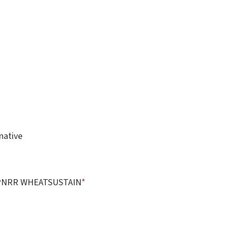
rnative
022 PNRR WHEATSUSTAIN
*