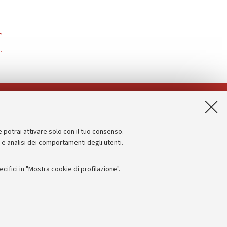
App:
e potrai attivare solo con il tuo consenso.
Informazioni sul sito e accessibilità
e e analisi dei comportamenti degli utenti.
Dichiarazione di accessibilità
ifici in "Mostra cookie di profilazione".
Privacy e note legali
Impostazioni Cookie
I