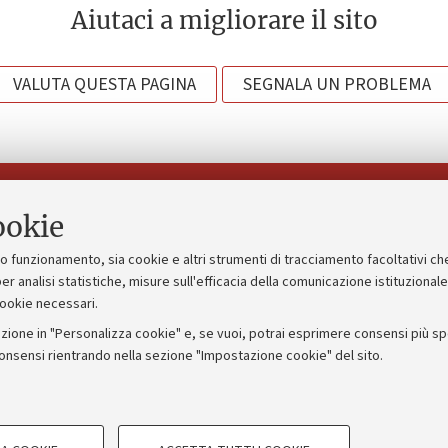
Aiutaci a migliorare il sito
VALUTA QUESTA PAGINA
SEGNALA UN PROBLEMA
Seguici su:
ookie
suo funzionamento, sia cookie e altri strumenti di tracciamento facoltativi ch
gico
Bandi, gare e concorsi
er analisi statistiche, misure sull'efficacia della comunicazione istituzional
cookie necessari.
Albo online
zione in "Personalizza cookie" e, se vuoi, potrai esprimere consensi più spec
 5x1000
Amministrazione trasparente
consensi rientrando nella sezione "Impostazione cookie" del sito.
ng - UniboStore
Atti di notifica
COOKIE TECNICI - NECESSAR