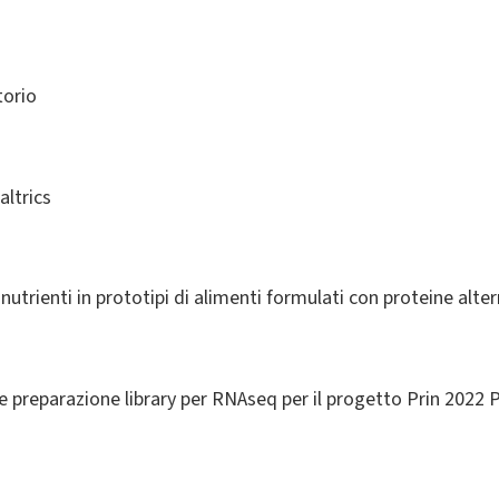
torio
altrics
nutrienti in prototipi di alimenti formulati con proteine alte
 e preparazione library per RNAseq per il progetto Prin 2