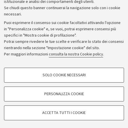
istituzionale e analisi dei comportamenti degli utenti.
Donazioni e 5x1000
Se chiudi questo banner continuerai la navigazione solo con i cookie
Merchandising - UniboStore
necessari.
Bandi, gare e concorsi
Puoi esprimere il consenso sui cookie facoltativi attivando l'opzione
in "Personalizza cookie" e, se vuoi, potrai esprimere consensi più
Albo online
specifici in "Mostra cookie di profilazione".
Amministrazione trasparente
Potrai sempre rivedere le tue scelte e verificare lo stato dei consensi
rientrando nella sezione "Impostazione cookie" del sito.
Atti di notifica
Per maggiori informazioni
consulta la nostra Cookie policy
.
Informazioni sul sito e accessibilità
Dichiarazione di accessibilità
COOKIE DI PROFILAZIONE - FACOLTATIVI
SOLO COOKIE NECESSARI
Privacy e note legali
Si tratta di cookie utilizzati per analizzare le caratteristiche della navigazione
degli utenti, creare profili in base al loro comportamento sul sito, per analisi
Impostazioni Cookie
di marketing.
PERSONALIZZA COOKIE
Mostra cookie di profilazione
©Copyright 2026 - ALMA MATER STUDIORUM - Università di
Google/Youtube Video
COOKIE TECNICI - NECESSARI
Bologna - Via Zamboni,
33 - 40126
Bologna - PI:
01131710376
ACCETTA TUTTI I COOKIE
Facebook
- CF:
80007010376
Si tratta di cookie tecnici utilizzati, a titolo esemplificativo, per il corretto
Vimeo
funzionamento del sito, salvare le preferenze di navigazione, per il