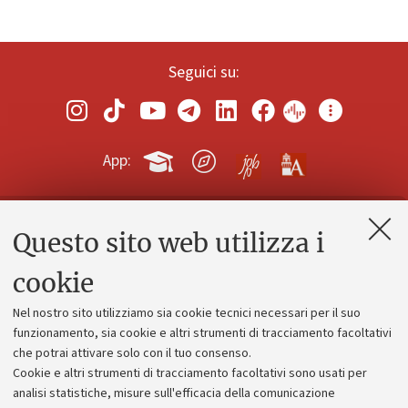
Seguici su:
App:
Questo sito web utilizza i
Contatti e PEC
Uffici dell'amministrazione generale
cookie
Lavora con noi
Nel nostro sito utilizziamo sia cookie tecnici necessari per il suo
Alumni community
funzionamento, sia cookie e altri strumenti di tracciamento facoltativi
che potrai attivare solo con il tuo consenso.
Piano strategico
Cookie e altri strumenti di tracciamento facoltativi sono usati per
Bilanci
analisi statistiche, misure sull'efficacia della comunicazione