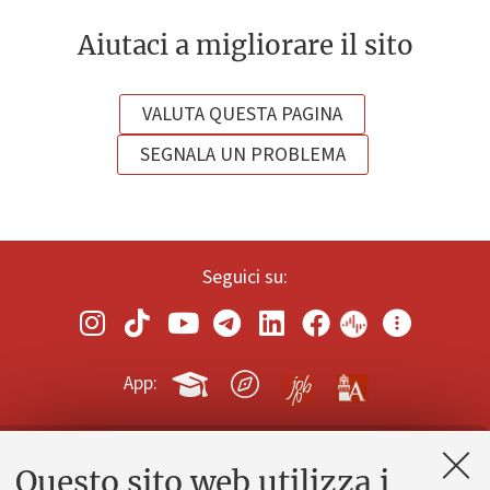
Aiutaci a migliorare il sito
VALUTA QUESTA PAGINA
SEGNALA UN PROBLEMA
Seguici su:
App:
Questo sito web utilizza i
Contatti e PEC