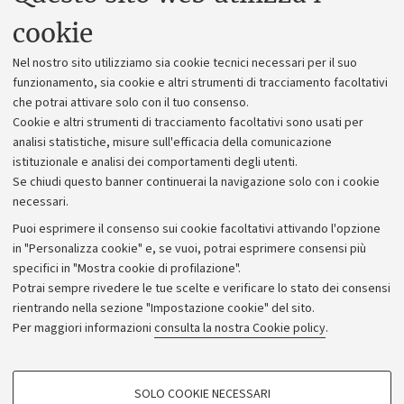
Uffici dell'amministrazione generale
cookie
Lavora con noi
Nel nostro sito utilizziamo sia cookie tecnici necessari per il suo
Alumni community
funzionamento, sia cookie e altri strumenti di tracciamento facoltativi
che potrai attivare solo con il tuo consenso.
Piano strategico
Cookie e altri strumenti di tracciamento facoltativi sono usati per
Bilanci
analisi statistiche, misure sull'efficacia della comunicazione
istituzionale e analisi dei comportamenti degli utenti.
Donazioni e 5x1000
Se chiudi questo banner continuerai la navigazione solo con i cookie
Merchandising - UniboStore
necessari.
Bandi, gare e concorsi
Puoi esprimere il consenso sui cookie facoltativi attivando l'opzione
in "Personalizza cookie" e, se vuoi, potrai esprimere consensi più
Albo online
specifici in "Mostra cookie di profilazione".
Amministrazione trasparente
Potrai sempre rivedere le tue scelte e verificare lo stato dei consensi
rientrando nella sezione "Impostazione cookie" del sito.
Atti di notifica
Per maggiori informazioni
consulta la nostra Cookie policy
.
Informazioni sul sito e accessibilità
Dichiarazione di accessibilità
COOKIE DI PROFILAZIONE - FACOLTATIVI
SOLO COOKIE NECESSARI
Privacy e note legali