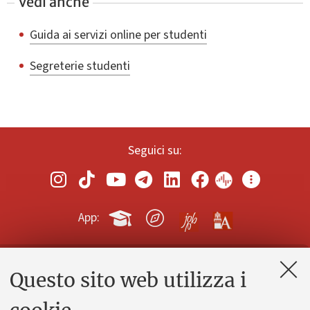
Vedi anche
Guida ai servizi online per studenti
Segreterie studenti
Seguici su:
App:
Questo sito web utilizza i
Contatti e PEC
Uffici dell'amministrazione generale