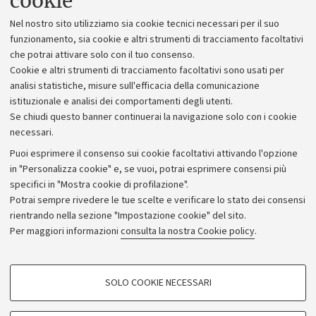
cookie
Lavora con noi
Nel nostro sito utilizziamo sia cookie tecnici necessari per il suo
Alumni community
funzionamento, sia cookie e altri strumenti di tracciamento facoltativi
che potrai attivare solo con il tuo consenso.
Piano strategico
Cookie e altri strumenti di tracciamento facoltativi sono usati per
Bilanci
analisi statistiche, misure sull'efficacia della comunicazione
istituzionale e analisi dei comportamenti degli utenti.
Donazioni e 5x1000
Se chiudi questo banner continuerai la navigazione solo con i cookie
Merchandising - UniboStore
necessari.
Bandi, gare e concorsi
Puoi esprimere il consenso sui cookie facoltativi attivando l'opzione
in "Personalizza cookie" e, se vuoi, potrai esprimere consensi più
Albo online
specifici in "Mostra cookie di profilazione".
Amministrazione trasparente
Potrai sempre rivedere le tue scelte e verificare lo stato dei consensi
rientrando nella sezione "Impostazione cookie" del sito.
Atti di notifica
Per maggiori informazioni
consulta la nostra Cookie policy
.
Informazioni sul sito e accessibilità
Dichiarazione di accessibilità
COOKIE DI PROFILAZIONE - FACOLTATIVI
SOLO COOKIE NECESSARI
Privacy e note legali
Si tratta di cookie utilizzati per analizzare le caratteristiche della navigazione
degli utenti, creare profili in base al loro comportamento sul sito, per analisi
Impostazioni Cookie