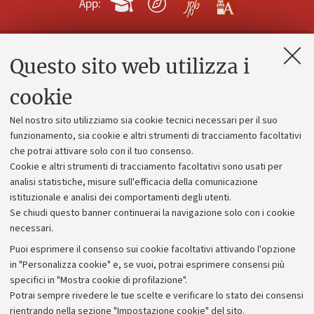
App:
Questo sito web utilizza i
Contatti e PEC
Uffici dell'amministrazione generale
cookie
Lavora con noi
Nel nostro sito utilizziamo sia cookie tecnici necessari per il suo
Alumni community
funzionamento, sia cookie e altri strumenti di tracciamento facoltativi
che potrai attivare solo con il tuo consenso.
Piano strategico
Cookie e altri strumenti di tracciamento facoltativi sono usati per
Bilanci
analisi statistiche, misure sull'efficacia della comunicazione
istituzionale e analisi dei comportamenti degli utenti.
Donazioni e 5x1000
Se chiudi questo banner continuerai la navigazione solo con i cookie
Merchandising - UniboStore
necessari.
Bandi, gare e concorsi
Puoi esprimere il consenso sui cookie facoltativi attivando l'opzione
in "Personalizza cookie" e, se vuoi, potrai esprimere consensi più
Albo online
specifici in "Mostra cookie di profilazione".
Amministrazione trasparente
Potrai sempre rivedere le tue scelte e verificare lo stato dei consensi
rientrando nella sezione "Impostazione cookie" del sito.