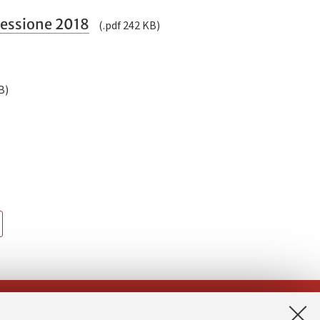
sessione 2018
(.pdf 242 KB)
B)
App: