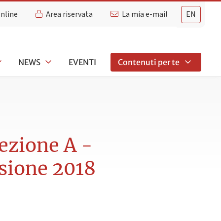
Online
Area riservata
La mia e-mail
EN
NEWS
EVENTI
Contenuti per te
ezione A -
ssione 2018