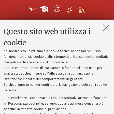
App:
Questo sito web utilizza i
Contatti e PEC
Uffici dell'amministrazione generale
cookie
Lavora con noi
Nel nostro sito utilizziamo sia cookie tecnici necessari per il suo
Alumni community
funzionamento, sia cookie e altri strumenti di tracciamento facoltativi
che potrai attivare solo con il tuo consenso.
Piano strategico
Cookie e altri strumenti di tracciamento facoltativi sono usati per
Bilanci
analisi statistiche, misure sull'efficacia della comunicazione
istituzionale e analisi dei comportamenti degli utenti.
Donazioni e 5x1000
Se chiudi questo banner continuerai la navigazione solo con i cookie
Merchandising - UniboStore
necessari.
Bandi, gare e concorsi
Puoi esprimere il consenso sui cookie facoltativi attivando l'opzione
in "Personalizza cookie" e, se vuoi, potrai esprimere consensi più
Albo online
specifici in "Mostra cookie di profilazione".
Amministrazione trasparente