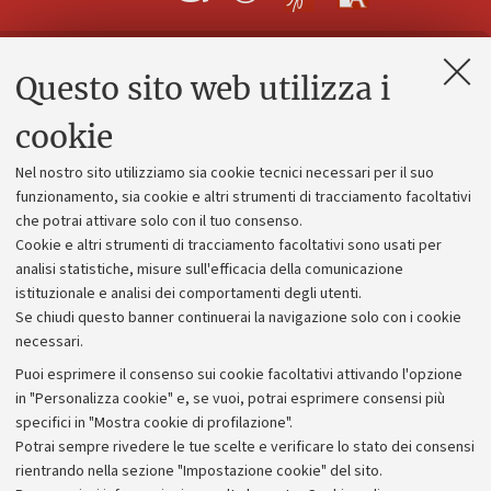
Questo sito web utilizza i
Contatti e PEC
Uffici dell'amministrazione generale
cookie
Lavora con noi
Nel nostro sito utilizziamo sia cookie tecnici necessari per il suo
Alumni community
funzionamento, sia cookie e altri strumenti di tracciamento facoltativi
che potrai attivare solo con il tuo consenso.
Piano strategico
Cookie e altri strumenti di tracciamento facoltativi sono usati per
Bilanci
analisi statistiche, misure sull'efficacia della comunicazione
istituzionale e analisi dei comportamenti degli utenti.
Donazioni e 5x1000
Se chiudi questo banner continuerai la navigazione solo con i cookie
Merchandising - UniboStore
necessari.
Bandi, gare e concorsi
Puoi esprimere il consenso sui cookie facoltativi attivando l'opzione
in "Personalizza cookie" e, se vuoi, potrai esprimere consensi più
Albo online
specifici in "Mostra cookie di profilazione".
Amministrazione trasparente
Potrai sempre rivedere le tue scelte e verificare lo stato dei consensi
rientrando nella sezione "Impostazione cookie" del sito.
Atti di notifica