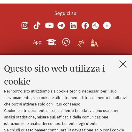
Seguici su:
App:
Questo sito web utilizza i
Contatti e PEC
Uffici dell'amministrazione generale
cookie
Lavora con noi
Nel nostro sito utilizziamo sia cookie tecnici necessari per il suo
Alumni community
funzionamento, sia cookie e altri strumenti di tracciamento facoltativi
che potrai attivare solo con il tuo consenso.
Piano strategico
Cookie e altri strumenti di tracciamento facoltativi sono usati per
Bilanci
analisi statistiche, misure sull'efficacia della comunicazione
istituzionale e analisi dei comportamenti degli utenti.
Donazioni e 5x1000
Se chiudi questo banner continuerai la navigazione solo con i cookie