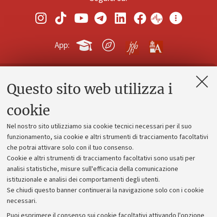
App:
Questo sito web utilizza i
Contatti e PEC
Uffici dell'amministrazione generale
cookie
Lavora con noi
Nel nostro sito utilizziamo sia cookie tecnici necessari per il suo
Alumni community
funzionamento, sia cookie e altri strumenti di tracciamento facoltativi
che potrai attivare solo con il tuo consenso.
Piano strategico
Cookie e altri strumenti di tracciamento facoltativi sono usati per
Bilanci
analisi statistiche, misure sull'efficacia della comunicazione
istituzionale e analisi dei comportamenti degli utenti.
Donazioni e 5x1000
Se chiudi questo banner continuerai la navigazione solo con i cookie
Merchandising - UniboStore
necessari.
Bandi, gare e concorsi
Puoi esprimere il consenso sui cookie facoltativi attivando l'opzione