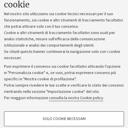
cookie
Lavora con noi
Nel nostro sito utilizziamo sia cookie tecnici necessari per il suo
Alumni community
funzionamento, sia cookie e altri strumenti di tracciamento facoltativi
che potrai attivare solo con il tuo consenso.
Piano strategico
Cookie e altri strumenti di tracciamento facoltativi sono usati per
Bilanci
analisi statistiche, misure sull'efficacia della comunicazione
istituzionale e analisi dei comportamenti degli utenti.
Donazioni e 5x1000
Se chiudi questo banner continuerai la navigazione solo con i cookie
Merchandising - UniboStore
necessari.
Bandi, gare e concorsi
Puoi esprimere il consenso sui cookie facoltativi attivando l'opzione
in "Personalizza cookie" e, se vuoi, potrai esprimere consensi più
Albo online
specifici in "Mostra cookie di profilazione".
Amministrazione trasparente
Potrai sempre rivedere le tue scelte e verificare lo stato dei consensi
rientrando nella sezione "Impostazione cookie" del sito.
Atti di notifica
Per maggiori informazioni
consulta la nostra Cookie policy
.
Informazioni sul sito e accessibilità
Dichiarazione di accessibilità
COOKIE DI PROFILAZIONE - FACOLTATIVI
SOLO COOKIE NECESSARI
Privacy e note legali
Si tratta di cookie utilizzati per analizzare le caratteristiche della navigazione