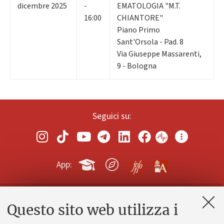
dicembre 2025
-
EMATOLOGIA "M.T.
16:00
CHIANTORE"
Piano Primo
Sant'Orsola - Pad. 8
Via Giuseppe Massarenti,
9 - Bologna
Seguici su:
App:
Questo sito web utilizza i
Contatti e PEC
Uffici dell'amministrazione generale