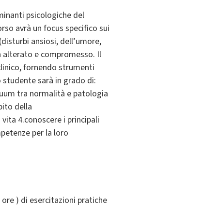
minanti psicologiche del
rso avrà un focus specifico sui
(disturbi ansiosi, dell’umore,
a alterato e compromesso. Il
clinico, fornendo strumenti
o studente sarà in grado di:
nuum tra normalità e patologia
bito della
vita 4.conoscere i principali
petenze per la loro
 ore ) di esercitazioni pratiche