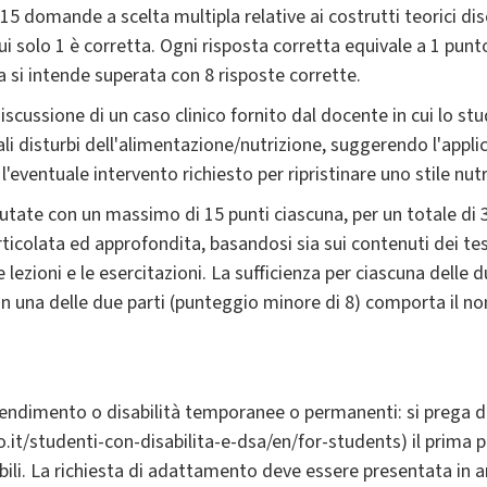
 15 domande a scelta multipla relative ai costrutti teorici d
 cui solo 1 è corretta. Ogni risposta corretta equivale a 1 pun
a si intende superata con 8 risposte corrette.
iscussione di un caso clinico fornito dal docente in cui lo s
li disturbi dell'alimentazione/nutrizione, suggerendo l'appli
l'eventuale intervento richiesto per ripristinare uno stile nut
utate con un massimo di 15 punti ciascuna, per un totale di 
icolata ed approfondita, basandosi sia sui contenuti dei testi
ezioni e le esercitazioni. La sufficienza per ciascuna delle 
a in una delle due parti (punteggio minore di 8) comporta il 
rendimento o disabilità temporanee o permanenti: si prega di 
o.it/studenti-con-disabilita-e-dsa/en/for-students) il prima 
li. La richiesta di adattamento deve essere presentata in an