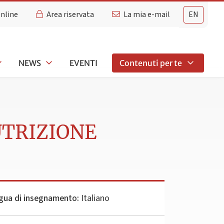
Online
Area riservata
La mia e-mail
EN
NEWS
EVENTI
Contenuti per te
UTRIZIONE
gua di insegnamento:
Italiano