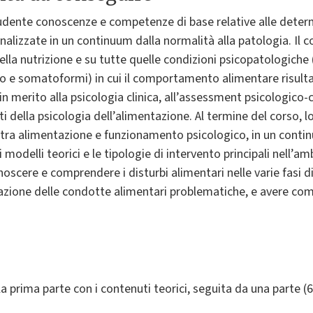
studente conoscenze e competenze di base relative alle deter
izzate in un continuum dalla normalità alla patologia. Il co
ella nutrizione e su tutte quelle condizioni psicopatologiche 
ivo e somatoformi) in cui il comportamento alimentare risult
in merito alla psicologia clinica, all’assessment psicologico-
tti della psicologia dell’alimentazione. Al termine del corso, l
tra alimentazione e funzionamento psicologico, in un conti
 i modelli teorici e le tipologie di intervento principali nell’am
scere e comprendere i disturbi alimentari nelle varie fasi di 
tazione delle condotte alimentari problematiche, e avere com
la prima parte con i contenuti teorici, seguita da una parte (6