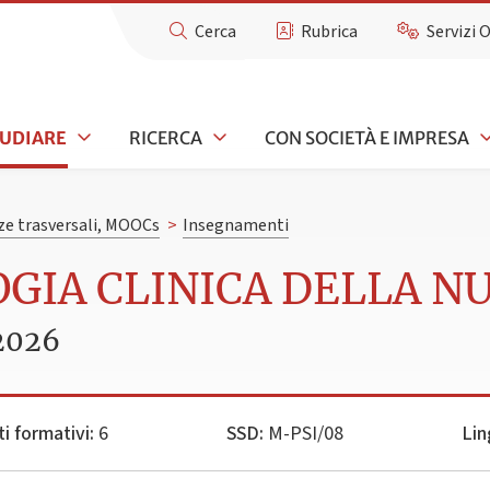
Cerca
Rubrica
Servizi 
TUDIARE
RICERCA
CON SOCIETÀ E IMPRESA
e trasversali, MOOCs
>
Insegnamenti
OGIA CLINICA DELLA N
2026
ti formativi:
6
SSD:
M-PSI/08
Lin