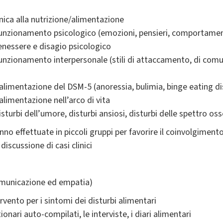
inica alla nutrizione/alimentazione
 funzionamento psicologico (emozioni, pensieri, comportamen
enessere e disagio psicologico
funzionamento interpersonale (stili di attaccamento, di comun
l'alimentazione del DSM-5 (anoressia, bulimia, binge eating d
'alimentazione nell’arco di vita
isturbi dell’umore, disturbi ansiosi, disturbi delle spettro o
nno effettuate in piccoli gruppi per favorire il coinvolgimento
 discussione di casi clinici
comunicazione ed empatia)
rvento per i sintomi dei disturbi alimentari
onari auto-compilati, le interviste, i diari alimentari