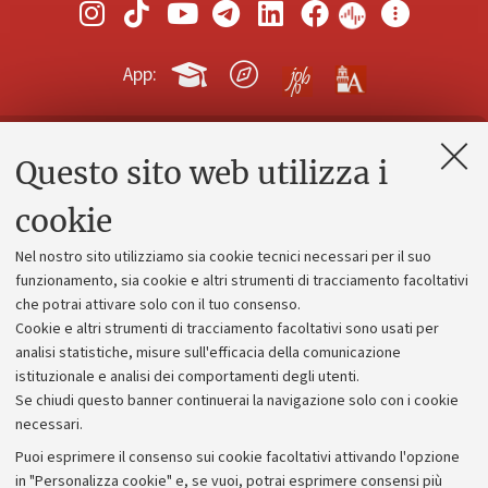
App:
Questo sito web utilizza i
Contatti e PEC
Uffici dell'amministrazione generale
cookie
Lavora con noi
Nel nostro sito utilizziamo sia cookie tecnici necessari per il suo
Alumni community
funzionamento, sia cookie e altri strumenti di tracciamento facoltativi
che potrai attivare solo con il tuo consenso.
Piano strategico
Cookie e altri strumenti di tracciamento facoltativi sono usati per
Bilanci
analisi statistiche, misure sull'efficacia della comunicazione
istituzionale e analisi dei comportamenti degli utenti.
Donazioni e 5x1000
Se chiudi questo banner continuerai la navigazione solo con i cookie
Merchandising - UniboStore
necessari.
Bandi, gare e concorsi
Puoi esprimere il consenso sui cookie facoltativi attivando l'opzione
in "Personalizza cookie" e, se vuoi, potrai esprimere consensi più