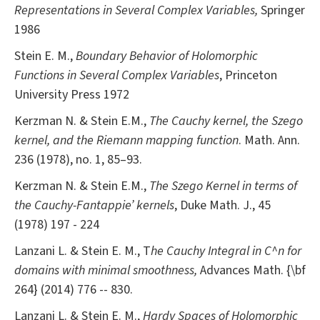
Representations in Several Complex Variables,
Springer
1986
Stein E. M.,
Boundary Behavior of Holomorphic
Functions in Several Complex Variables
, Princeton
University Press 1972
Kerzman N. & Stein E.M.,
The Cauchy kernel, the Szego
kernel, and the Riemann mapping function
. Math. Ann.
236 (1978), no. 1, 85–93.
Kerzman N. & Stein E.M.,
The Szego Kernel in terms of
the Cauchy-Fantappie’ kernels
, Duke Math. J., 45
(1978) 197 - 224
Lanzani L. & Stein E. M., T
he Cauchy Integral in C^n for
domains with minimal smoothness,
Advances Math. {\bf
264} (2014) 776 -- 830.
Lanzani L. & Stein E. M.,
Hardy Spaces of Holomorphic