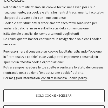
Lavora con noi
Nel nostro sito utilizziamo sia cookie tecnici necessari per il suo
Alumni community
funzionamento, sia cookie e altri strumenti di tracciamento facoltativi
che potrai attivare solo con il tuo consenso.
Piano strategico
Cookie e altri strumenti di tracciamento facoltativi sono usati per
Bilanci
analisi statistiche, misure sull'efficacia della comunicazione
istituzionale e analisi dei comportamenti degli utenti.
Donazioni e 5x1000
Se chiudi questo banner continuerai la navigazione solo con i cookie
Merchandising - UniboStore
necessari.
Bandi, gare e concorsi
Puoi esprimere il consenso sui cookie facoltativi attivando l'opzione
in "Personalizza cookie" e, se vuoi, potrai esprimere consensi più
Albo online
specifici in "Mostra cookie di profilazione".
Amministrazione trasparente
Potrai sempre rivedere le tue scelte e verificare lo stato dei consensi
rientrando nella sezione "Impostazione cookie" del sito.
Atti di notifica
Per maggiori informazioni
consulta la nostra Cookie policy
.
Informazioni sul sito e accessibilità
Dichiarazione di accessibilità
COOKIE DI PROFILAZIONE - FACOLTATIVI
SOLO COOKIE NECESSARI
Privacy e note legali
Si tratta di cookie utilizzati per analizzare le caratteristiche della navigazione
degli utenti, creare profili in base al loro comportamento sul sito, per analisi
Impostazioni Cookie