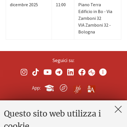
dicembre 2025
11:00
Piano Terra
Edificio in Bo - Via
Zamboni 32
VIA Zamboni 32 -
Bologna
Seguici su:
App:
Questo sito web utilizza i
Contatti e PEC
Uffici dell'amministrazione generale
cookie