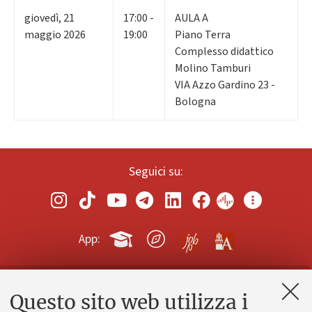
giovedì
,
21
17:00 -
AULA A
maggio 2026
19:00
Piano Terra
Complesso didattico
Molino Tamburi
VIA Azzo Gardino 23 -
Bologna
Seguici su:
App:
Questo sito web utilizza i
Contatti e PEC