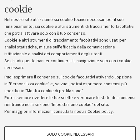
Uffici dell'amministrazione generale
cookie
Lavora con noi
Nel nostro sito utilizziamo sia cookie tecnici necessari per il suo
Alumni community
funzionamento, sia cookie e altri strumenti di tracciamento facoltativi
che potrai attivare solo con il tuo consenso.
Piano strategico
Cookie e altri strumenti di tracciamento facoltativi sono usati per
Bilanci
analisi statistiche, misure sull'efficacia della comunicazione
istituzionale e analisi dei comportamenti degli utenti.
Donazioni e 5x1000
Se chiudi questo banner continuerai la navigazione solo con i cookie
Merchandising - UniboStore
necessari.
Bandi, gare e concorsi
Puoi esprimere il consenso sui cookie facoltativi attivando l'opzione
in "Personalizza cookie" e, se vuoi, potrai esprimere consensi più
Albo online
specifici in "Mostra cookie di profilazione".
Amministrazione trasparente
Potrai sempre rivedere le tue scelte e verificare lo stato dei consensi
rientrando nella sezione "Impostazione cookie" del sito.
Atti di notifica
Per maggiori informazioni
consulta la nostra Cookie policy
.
Informazioni sul sito e accessibilità
Dichiarazione di accessibilità
COOKIE DI PROFILAZIONE - FACOLTATIVI
SOLO COOKIE NECESSARI
Privacy e note legali
Si tratta di cookie utilizzati per analizzare le caratteristiche della navigazione