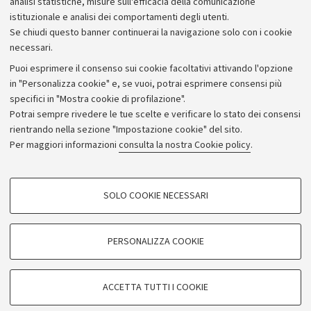
analisi statistiche, misure sull'efficacia della comunicazione
istituzionale e analisi dei comportamenti degli utenti.
Donazioni e 5x1000
Se chiudi questo banner continuerai la navigazione solo con i cookie
Merchandising - UniboStore
necessari.
Bandi, gare e concorsi
Puoi esprimere il consenso sui cookie facoltativi attivando l'opzione
in "Personalizza cookie" e, se vuoi, potrai esprimere consensi più
Albo online
specifici in "Mostra cookie di profilazione".
Amministrazione trasparente
Potrai sempre rivedere le tue scelte e verificare lo stato dei consensi
rientrando nella sezione "Impostazione cookie" del sito.
Atti di notifica
Per maggiori informazioni
consulta la nostra Cookie policy
.
Informazioni sul sito e accessibilità
Dichiarazione di accessibilità
COOKIE DI PROFILAZIONE - FACOLTATIVI
SOLO COOKIE NECESSARI
Privacy e note legali
Si tratta di cookie utilizzati per analizzare le caratteristiche della navigazione
degli utenti, creare profili in base al loro comportamento sul sito, per analisi
Impostazioni Cookie
di marketing.
PERSONALIZZA COOKIE
Mostra cookie di profilazione
©Copyright 2026 - ALMA MATER STUDIORUM - Università di
Google/Youtube Video
COOKIE TECNICI - NECESSARI
Bologna - Via Zamboni,
33 - 40126
Bologna - PI:
01131710376
ACCETTA TUTTI I COOKIE
Facebook
- CF:
80007010376
Si tratta di cookie tecnici utilizzati, a titolo esemplificativo, per il corretto