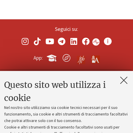
Seguici su:
App:
Questo sito web utilizza i
Contatti e PEC
Uffici dell'amministrazione generale
cookie
Lavora con noi
Nel nostro sito utilizziamo sia cookie tecnici necessari per il suo
Alumni community
funzionamento, sia cookie e altri strumenti di tracciamento facoltativi
che potrai attivare solo con il tuo consenso.
Piano strategico
Cookie e altri strumenti di tracciamento facoltativi sono usati per
Bilanci